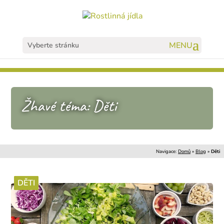
Vyberte stránku
Žhavé téma: Děti
Navigace:
Domů
»
Blog
»
Děti
DĚTI
DĚTI
DĚTI
DĚTI
DĚTI