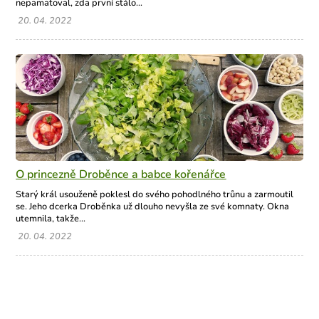
nepamatoval, zda první stálo...
20. 04. 2022
O princezně Droběnce a babce kořenářce
Starý král usouženě poklesl do svého pohodlného trůnu a zarmoutil
se. Jeho dcerka Droběnka už dlouho nevyšla ze své komnaty. Okna
utemnila, takže...
20. 04. 2022