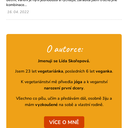
dětmi, vaření je nyní jednodušší a rychlejší, zařadila jsem trochu jiné
kombinace...
16. 04. 2022
O autorce:
Jmenuji se Lída Skořepová.
Jsem 23 let
vegetariánka
, posledních 6 let
veganka
.
K vegetariánství mě přivedla
jóga
a k veganství
narození první dcery
.
Všechno co píšu, učím a předávám dál, osobně žiju a
mám
vyzkoušené
na sobě a vlastní rodině.
VÍCE O MNĚ