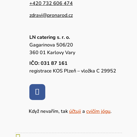
+420 732 606 474
zdravi@pronarod.cz
LN catering s. r. o.
Gagarinova 506/20
360 01 Karlovy Vary
IČO: 031 87 161
registrace KOS Plzeň – vložka C 29952
Když nevařím, tak
účtuji
a
cvičím jógu
.