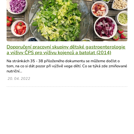
Doporučení pracovní skupiny dětské gastroenterologie
a výživy ČPS pro výživu kojenců a batolat (2014)
Na stránkách 35 - 38 přiloženého dokumentu se můžeme dočíst o
tom, na co si dát pozor při výživě vege dětí. Co se týká zde zmiňované
nutriční...
20. 04. 2022