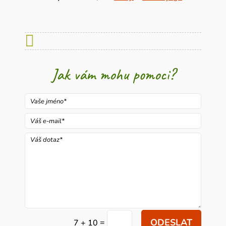

Jak vám mohu pomoci?
ODESLAT
=
7 + 10