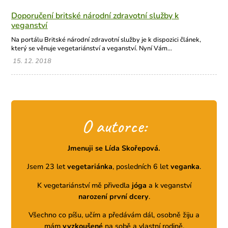
Doporučení britské národní zdravotní služby k
veganství
Na portálu Britské národní zdravotní služby je k dispozici článek,
který se věnuje vegetariánství a veganství. Nyní Vám...
15. 12. 2018
O autorce:
Jmenuji se Lída Skořepová.
Jsem 23 let
vegetariánka
, posledních 6 let
veganka
.
K vegetariánství mě přivedla
jóga
a k veganství
narození první dcery
.
Všechno co píšu, učím a předávám dál, osobně žiju a
mám
vyzkoušené
na sobě a vlastní rodině.