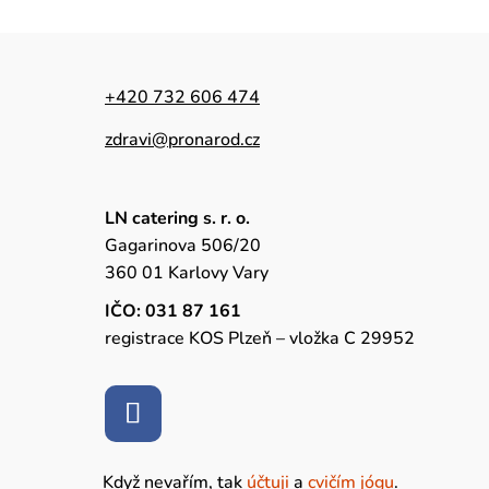
+420 732 606 474
zdravi@pronarod.cz
LN catering s. r. o.
Gagarinova 506/20
360 01 Karlovy Vary
IČO: 031 87 161
registrace KOS Plzeň – vložka C 29952
Když nevařím, tak
účtuji
a
cvičím jógu
.