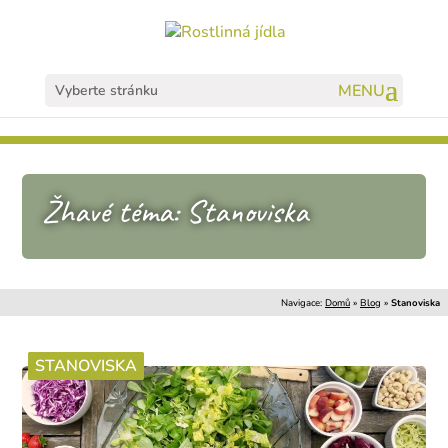
Vyberte stránku
Žhavé téma: Stanoviska
Navigace:
Domů
»
Blog
»
Stanoviska
STANOVISKA
STANOVISKA
STANOVISKA
STANOVISKA
STANOVISKA