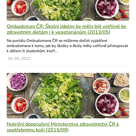
Ombudsman ČR: Školní jídelny by měly být vstřícné ke
zdravotním dietám i k vegetariánům (2013/05)
Na portálu Ombudsmana ČR se můžeme dočíst vyjádření
ombudsmana k tomu, jak by školky a školy měly vstřícně přistupovat
k dětem či studentům, kteří...
20. 04. 2022
Nutriční doporučení Ministerstva zdravotnictví ČR k
spotřebnímu koši (2015/09)